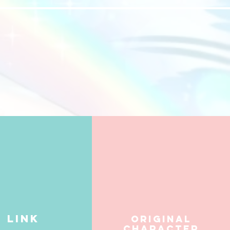
​LINK
Original
Character