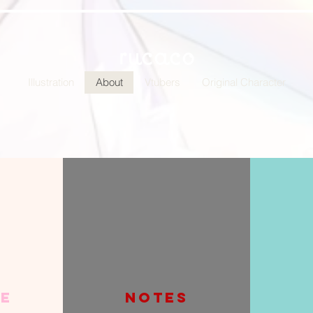
rucaco
Illustration
About
Vtubers
Original Character
le
Notes